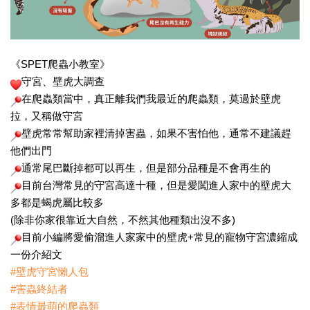
《SPET爬蟲小教室》
守宮、壁虎大調查
在爬蟲類當中，真正離我們我最近的爬蟲類，莫過於壁虎
拉，又稱做守宮
壁虎常常幫助家裡清掉害蟲，如果不害怕他，通常不建議趕
他們出門
通常尾巴斷掉都可以再生，但是部分品種是不會再生的
目前台灣常見的守宮高達十種，但是愛闖進人家中的壁虎大
多都是蝎虎屬比較多
(除非你家很靠近大自然，不然其他種類出沒不多)
目前小編將愛偷溜進人家家中的壁虎+常見的寵物守宮濃縮成
一份介紹文
#壁虎守宮懶人包
#害蟲終結者
#表情最萌的爬蟲類