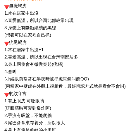
無疣蝎虎
1.常在居家中出沒
2.喜愛低溫，所以台灣北部較常出現
3.身體上有斷斷續續的黑線
(想養可以在家裡自己抓)
疣尾蝎虎
1.常在居家中出沒+1
2.喜愛高溫，所以出現在台灣南部居多
3.身上兩側會有微微突起(疣鱗)
4.會叫
(小編以前常常在半夜時被壁虎鬧鐘叫醒QQ)
(兩種家中壁虎在外觀上很相近，最好辨認方式就是看會不會叫)
豹紋守宮
1.有上眼皮 可眨眼睛
(眨眼睛時可愛到爆炸阿)
2.手沒有吸盤，不能爬牆
3.尾巴會拿來存養分，所以很大
4.身上有像是豹紋的小黑斑