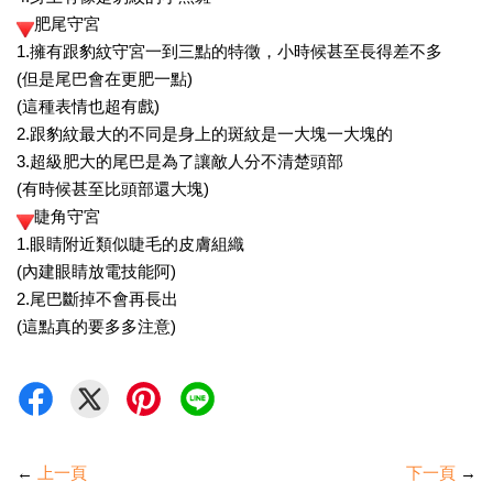
肥尾守宮
1.擁有跟豹紋守宮一到三點的特徵，小時候甚至長得差不多
(但是尾巴會在更肥一點)
(這種表情也超有戲)
2.跟豹紋最大的不同是身上的斑紋是一大塊一大塊的
3.超級肥大的尾巴是為了讓敵人分不清楚頭部
(有時候甚至比頭部還大塊)
睫角守宮
1.眼睛附近類似睫毛的皮膚組織
(內建眼睛放電技能阿)
2.尾巴斷掉不會再長出
(這點真的要多多注意)
←
上一頁
下一頁
→