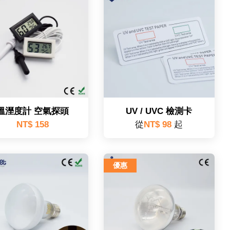
溫溼度計 空氣探頭
UV / UVC 檢測卡
NT$ 158
從
NT$ 98
起
優惠