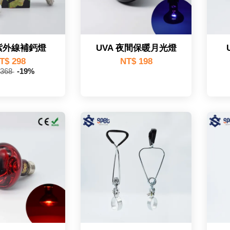
 紫外線補鈣燈
UVA 夜間保暖月光燈
T$ 298
NT$ 198
 368
-19%