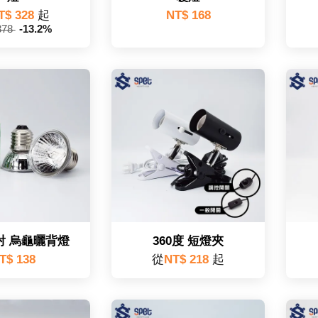
T$ 328
起
NT$ 168
378
-13.2%
射 烏龜曬背燈
360度 短燈夾
T$ 138
從
NT$ 218
起