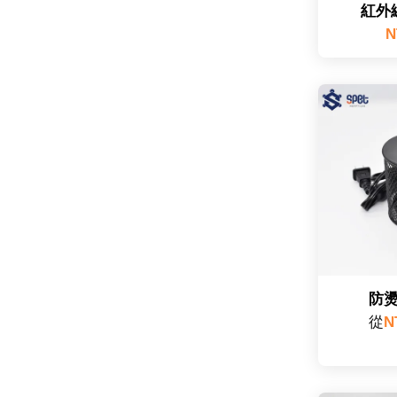
紅外
N
防
從
N