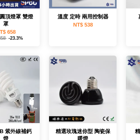
圓頂燈罩 雙燈
溫度 定時 兩用控制器
罩
NT$ 538
T$ 658
858
-23.3%
VB 紫外線補鈣
精選玫瑰迷你型 陶瓷保
燈
暖燈