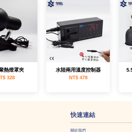
吋聚熱燈罩夾
水陸兩用溫度控制器
5
T$ 328
NT$ 478
快速連結
關於我們