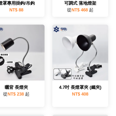
燈罩專用掛鉤/吊鉤
可調式 落地燈架
NT$ 88
從
NT$ 468
起
曬背 長燈夾
4.7吋 長燈罩夾 (鐵夾)
從
NT$ 238
起
NT$ 408