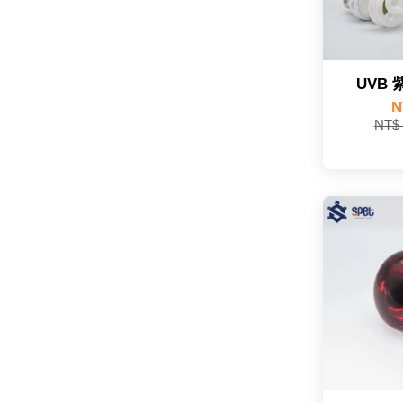
UVB
N
NT$