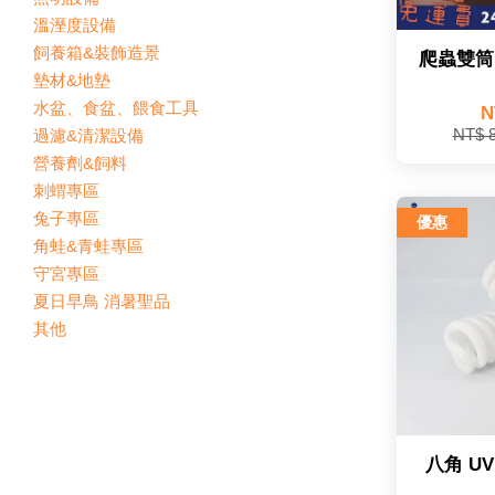
溫溼度設備
飼養箱&裝飾造景
爬蟲雙筒
墊材&地墊
水盆、食盆、餵食工具
N
過濾&清潔設備
NT$ 
營養劑&飼料
刺蝟專區
兔子專區
優惠
角蛙&青蛙專區
守宮專區
夏日早鳥 消暑聖品
其他
八角 U