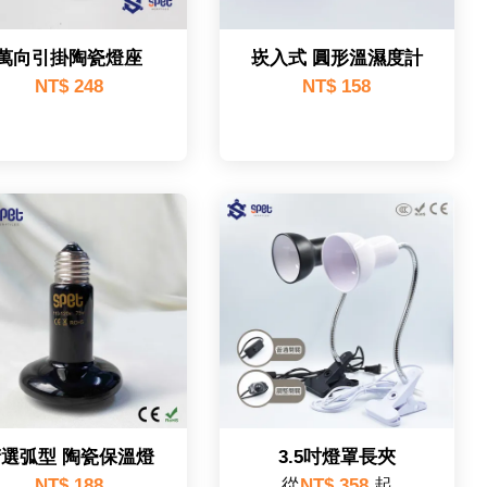
萬向引掛陶瓷燈座
崁入式 圓形溫濕度計
NT$ 248
NT$ 158
精選弧型 陶瓷保溫燈
3.5吋燈罩長夾
NT$ 188
從
NT$ 358
起