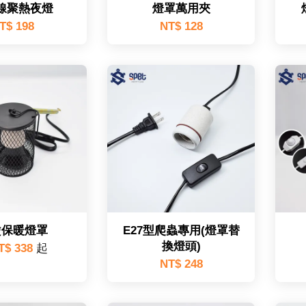
線聚熱夜燈
燈罩萬用夾
T$ 198
NT$ 128
燙保暖燈罩
E27型爬蟲專用(燈罩替
換燈頭)
T$ 338
起
NT$ 248