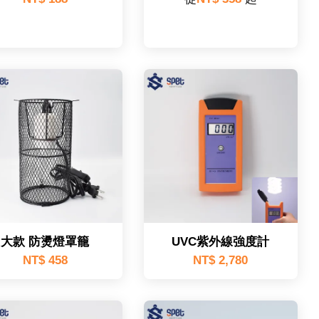
大款 防燙燈罩籠
UVC紫外線強度計
NT$ 458
NT$ 2,780