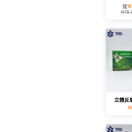
從
N
NT$ 
立體反
N