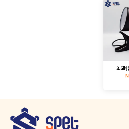
3.5
N