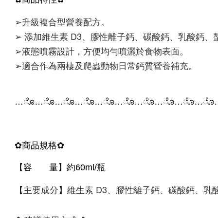
➢升級複合型營養配方。
➢ 添加維生素 D3、膠性離子鈣、碳酸鈣、乳酸鈣
➢液態噴霧設計，方便均勻噴灑於食物表面。
➢適合作為兩棲及爬蟲動物日常鈣質營養補充。
…
ೊ
…
ೊ
…
ೊ
…
ೊ
…
ೊ
…
ೊ
…
ೊ
…
ೊ
…
ೊ
…
ೊ
✿
商品規格
✿
【容 量】約60ml/瓶
主要成分
維生素 D3、膠性離子鈣、碳酸鈣、乳
【
】