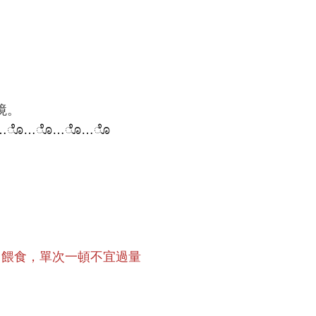
境。
…
ೊ
…
ೊ
…
ೊ
…
ೊ
中餵食，單次一頓不宜過量