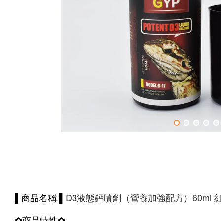
D3液態鈣噴劑（營養加強配方）60ml 
▌商品名稱 ▌
✿
商品特性
✿