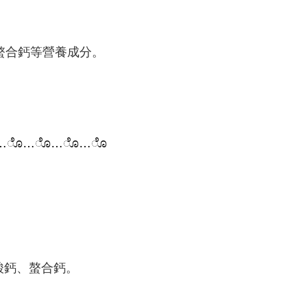
、螯合鈣等營養成分。
…
ೊ
…
ೊ
…
ೊ
…
ೊ
酸鈣、螯合鈣。