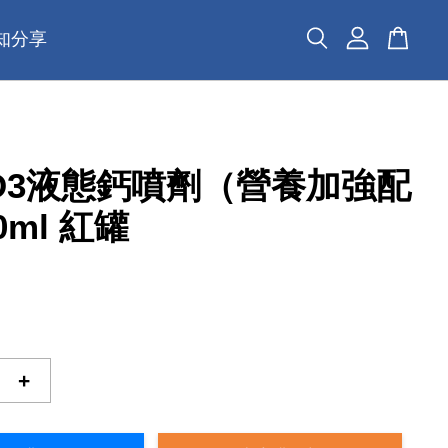
知分享
 D3液態鈣噴劑（營養加強配
0ml 紅罐
+