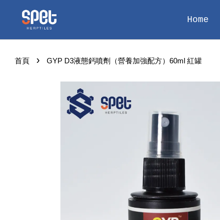
Home
›
首頁
GYP D3液態鈣噴劑（營養加強配方）60ml 紅罐