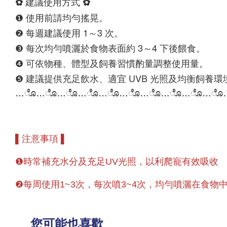
✿ 建議使用方式 ✿
❶ 使用前請均勻搖晃。
❷ 每週建議使用 1～3 次。
❸ 每次均勻噴灑於食物表面約 3～4 下後餵食。
❹ 可依物種、體型及飼養習慣酌量調整使用量。
❺ 建議提供充足飲水、適宜 UVB 光照及均衡飼養環
…
ೊ
…
ೊ
…
ೊ
…
ೊ
…
ೊ
…
ೊ
…
ೊ
…
ೊ
…
ೊ
…
ೊ
▌注意事項 ▌
❶
時常補充水分及充足UV光照，以利爬寵有效吸收
❷
每周使用1~3次，每次噴3~4次，均勻噴灑在食物
您可能也喜歡