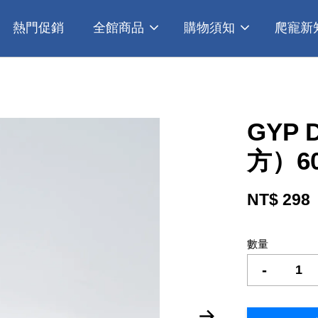
熱門促銷
全館商品
購物須知
爬寵新
GYP
方）6
NT$ 298
數量
-