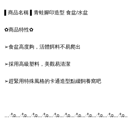
▌商品名稱 ▌青蛙腳印造型 食盆/水盆
✿商品特性✿
➢食盆高度夠，活體餌料不易爬出
➢採用高級塑料，美觀易清潔
➢趕緊用特殊風格的卡通造型點綴飼養窩吧
…ೊ…ೊ…ೊ…ೊ…ೊ…ೊ…ೊ…ೊ…ೊ…ೊ…ೊ