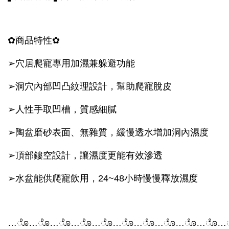
✿
商品特性
✿
➢穴居爬寵專用加濕兼躲避功能
➢
洞穴內部凹凸紋理設計，幫助爬寵脫皮
➢
人性手取凹槽，質感細膩
➢
陶盆磨砂表面、無雜質，緩慢透水增加洞內濕度
➢
頂部鏤空設計，讓濕度更能有效滲透
➢
水盆能供爬寵飲用，24~48小時慢慢釋放濕度
…
ೊ
…
ೊ
…
ೊ
…
ೊ
…
ೊ
…
ೊ
…
ೊ
…
ೊ
…
ೊ
…
ೊ
…