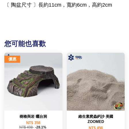
〔 陶盆尺寸 〕長約11cm，寬約6cm，高約2cm
您可能也喜歡
優惠
樹樁與岩 曬台洞
維生素爬蟲鈣沙 美國
ZOOMED
NT$ 358
NT$ 498
-28.1%
NT$ 498