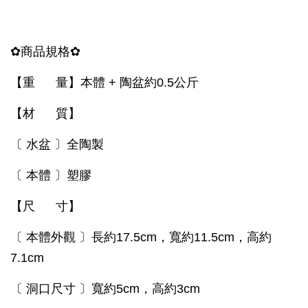
✿
商品規格
✿
【重 量】
本體 + 陶盆約0.5公斤
【材 質】
〔 水盆 〕全陶製
〔
本體 〕塑膠
【尺 寸】
〔 本體外觀 〕長約17.5cm，寬約11.5cm，高約
7.1cm
〔 洞口尺寸 〕寬約5cm，高約3cm