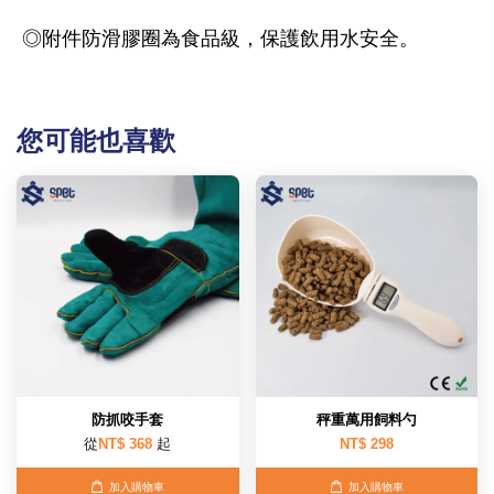
◎附件防滑膠圈為食品級，保護飲用水安全。
您可能也喜歡
防抓咬手套
秤重萬用飼料勺
從
NT$ 368
起
NT$ 298
加入購物車
加入購物車