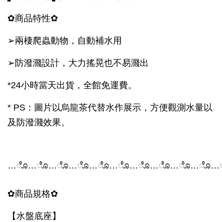
✿
商品特性
✿
➢
兩棲爬蟲動物，自動補水用
➢
防潑濺設計，大力搖晃也不易濺出
*24小時當天出貨，全館免運費。
* PS：圖片以烏龍茶代替水作展示，方便觀測水量以
及防潑濺效果。
…
ೊ
…
ೊ
…
ೊ
…
ೊ
…
ೊ
…
ೊ
…
ೊ
…
ೊ
…
ೊ
…
ೊ
…
✿
商品規格
✿
【水盤底座】