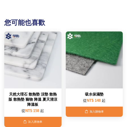
您可能也喜歡
天然大理石 散熱墊 涼墊 散熱
吸水保濕墊
版 散熱墊 寵物 降溫 夏天清涼
從
NT$ 148
起
降溫板
從
NT$ 158
起
加入購物車
加入購物車