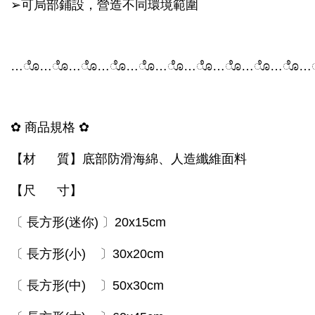
➢
可局部鋪設，營造不同環境範圍
…
ೊ
…
ೊ
…
ೊ
…
ೊ
…
ೊ
…
ೊ
…
ೊ
…
ೊ
…
ೊ
…
ೊ
…
✿
商品規格
✿
【材 質】底部防滑海綿、人造纖維面料
【尺 寸】
〔
長方形(迷你)
〕
20x15cm
〔
長方形(小)
〕
30x20cm
〔
長方形(中)
〕
50x30cm