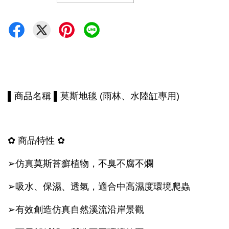
▌商品名稱 ▌
莫斯地毯 (雨林、水陸缸專用)
✿
商品特性
✿
➢
仿真莫斯苔癬植物，不臭不腐不爛
➢
吸水、保濕、透氣，適合中高濕度環境爬蟲
➢
有效創造仿真自然溪流沿岸景觀