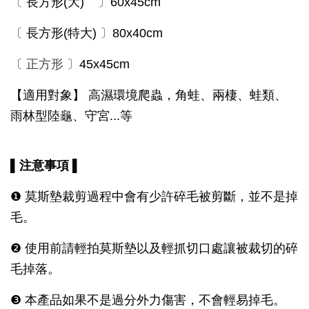
〔
長方形(大)
〕
60x45cm
〔
長方形(特大)
〕
80x40cm
〔 正方形 〕
45x45cm
【適用對象】
高濕環境爬蟲，角蛙、兩棲、蛙類、
雨林型陸龜、守宮...等
▌注意事項 ▌
❶ 莫斯墊裁剪過程中會有少許碎毛被剪斷，並不是掉
毛。
❷ 使用前請輕拍莫斯墊以及輕抓切口處讓被裁切的碎
毛掉落。
❸ 本產品如果不是過分外力傷害，不會輕易掉毛。