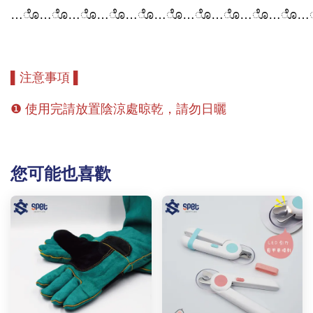
…
ೊ
…
ೊ
…
ೊ
…
ೊ
…
ೊ
…
ೊ
…
ೊ
…
ೊ
…
ೊ
…
ೊ
…
▌注意事項 ▌
❶ 使用完請放置陰涼處晾乾，請勿日曬
您可能也喜歡