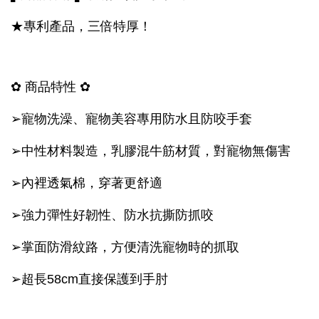
★專利產品，三倍特厚！
✿ 商品特性 ✿
➢寵物洗澡、寵物美容專用防水且防咬手套
➢中性材料製造，乳膠混牛筋材質，對寵物無傷害
➢內裡透氣棉，穿著更舒適
➢強力彈性好韌性、防水抗撕防抓咬
➢掌面防滑紋路，方便清洗寵物時的抓取
➢超長58cm直接保護到手肘