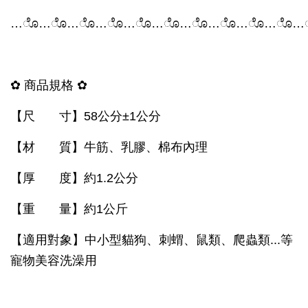
…
ೊ
…
ೊ
…
ೊ
…
ೊ
…
ೊ
…
ೊ
…
ೊ
…
ೊ
…
ೊ
…
ೊ
…
✿ 商品規格 ✿
【尺 寸】58公分±1公分
【材 質】牛筋、乳膠、棉布內理
【厚 度】約1.2公分
【重 量】約1公斤
【適用對象】中小型貓狗、刺蝟、鼠類、爬蟲類...等
寵物美容洗澡用