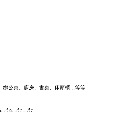
、辦公桌、廚房、書桌、床頭櫃…等等
ೊ…ೊ…ೊ…ೊ