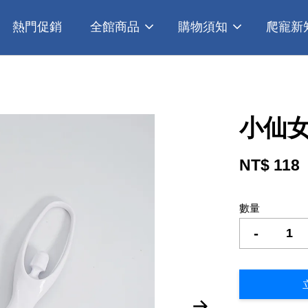
熱門促銷
全館商品
購物須知
爬寵新
小仙
NT$ 118
數量
-