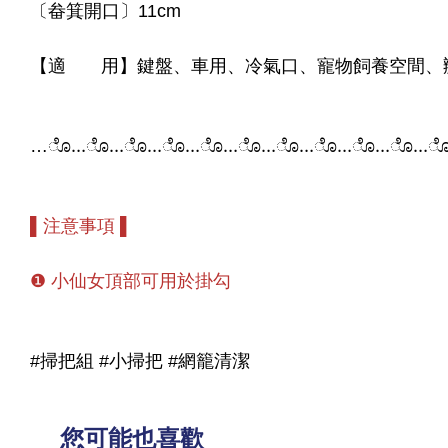
〔畚箕開口〕11cm
【適 用】鍵盤、車用、冷氣口、寵物飼養空間、
…ೊ…ೊ…ೊ…ೊ…ೊ…ೊ…ೊ…ೊ…ೊ…ೊ…
▌注意事項 ▌
❶ 小仙女頂部可用於掛勾
#掃把組 #小掃把 #網籠清潔
您可能也喜歡