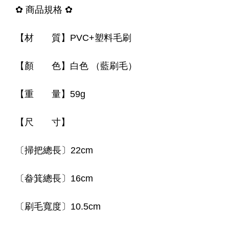
✿ 商品規格 ✿
【材 質】PVC+塑料毛刷
【顏 色】白色 （藍刷毛）
【重 量】59g
【尺 寸】
〔掃把總長〕22cm
〔畚箕總長〕16cm
〔刷毛寬度〕10.5cm