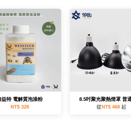
維益特 電解質泡澡粉
8.5吋聚光聚熱燈罩 普
NT$ 328
從
NT$ 468
起