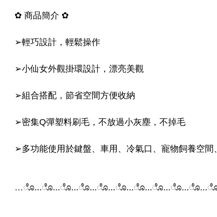
✿ 商品簡介 ✿
➢輕巧設計，輕鬆操作
➢小仙女外觀掛環設計，漂亮美觀
➢組合搭配，節省空間方便收納
➢密集Q彈塑料刷毛，不放過小灰塵，不掉毛
➢多功能使用於鍵盤、車用、冷氣口、寵物飼養空間
…ೊ…ೊ…ೊ…ೊ…ೊ…ೊ…ೊ…ೊ…ೊ…ೊ…