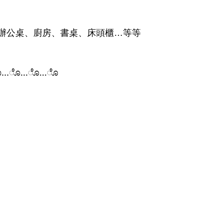
辦公桌、廚房、書桌、床頭櫃…等等
ೊ…ೊ…ೊ…ೊ