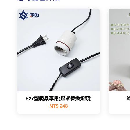
E27型爬蟲專用(燈罩替換燈頭)
NT$ 248