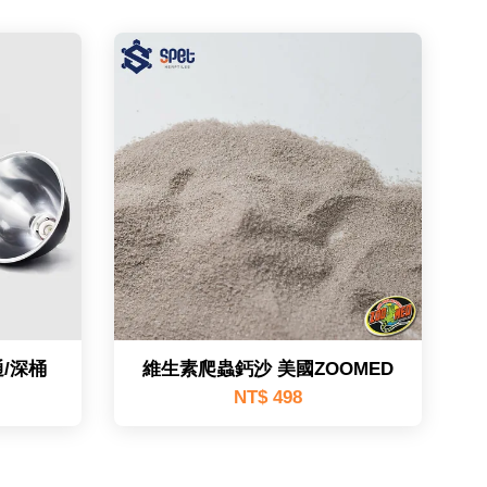
通/深桶
維生素爬蟲鈣沙 美國ZOOMED
NT$ 498