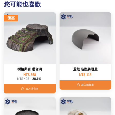
您可能也喜歡
優惠
樹樁與岩 曬台洞
蛋殼 造型躲避屋
NT$ 358
NT$ 118
NT$ 498
-28.1%
加入購物車
加入購物車