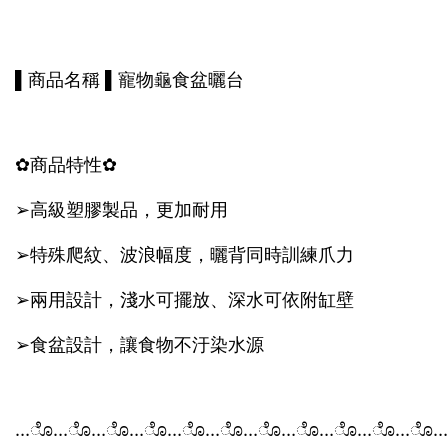
▌商品名稱 ▌寵物龜食盆曬台
✿商品特性✿
➢高級塑膠製品，更加耐用
➢特殊爬紋、波浪幅度，曬背同時訓練爪力
➢兩用設計，淺水可擺放、深水可依附缸壁
➢食盆設計，讓食物不汙染水源
…ೊ…ೊ…ೊ…ೊ…ೊ…ೊ…ೊ…ೊ…ೊ…ೊ…ೊ