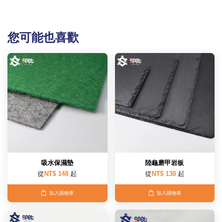
您可能也喜歡
吸水保濕墊
陸龜磨甲岩板
從
NT$ 148
起
從
NT$ 138
起
加入購物車
加入購物車