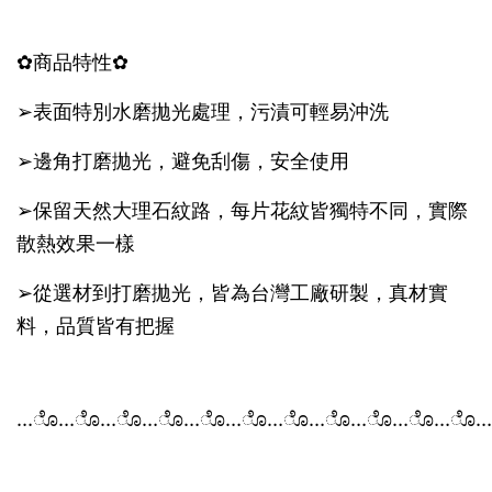
✿商品特性✿
➢表面特別水磨拋光處理，污漬可輕易沖洗
➢邊角打磨拋光，避免刮傷，安全使用
➢保留天然大理石紋路，每片花紋皆獨特不同，實際
散熱效果一樣
➢從選材到打磨拋光，皆為台灣工廠研製，真材實
料，品質皆有把握
…ೊ…ೊ…ೊ…ೊ…ೊ…ೊ…ೊ…ೊ…ೊ…ೊ…ೊ