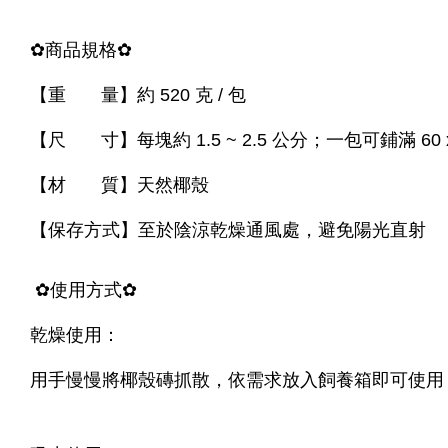
✿
商品規格
✿
【重 量】約 520 克 / 包
【尺 寸】
每塊約 1.5 ~ 2.5 公分；一包可鋪滿 60 
【材 質】天然椰殼
【保存方式】至於陰涼乾燥通風處，避免陽光直射
✿
使用方式
✿
乾燥使用：
用手慢慢將椰殼磚抓散，依需求放入飼養箱即可使用