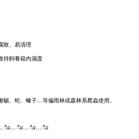
腐敗、易清理
維持飼養箱內濕度
蜥蜴、蛇、蠍子…等偏雨林或森林系爬蟲使用。
…
ೊ
…
ೊ
…
ೊ
…
ೊ