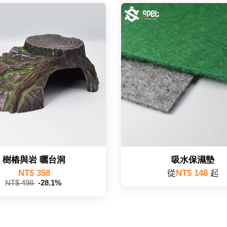
樹樁與岩 曬台洞
吸水保濕墊
NT$ 358
從
NT$ 148
起
NT$ 498
-28.1%