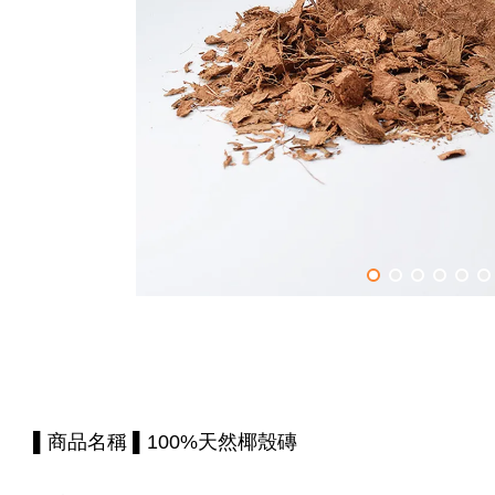
▌商品名稱 ▌100%天然椰殼磚