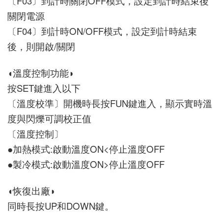
〔F03〕到計時關閉OFF模式，設定到計時結束後
關閉電源
〔F04〕到計時ON/OFF模式，設定到計時結束
後，則開啟/關閉
◖溫度控制功能◗
按SET鍵進入以下
〔溫度校準〕開機時長按FUN鍵進入，顯示實時溫
度與閃爍可調校正值
〔溫度控制〕
●加熱模式:啟動溫度ON<停止溫度OFF
●製冷模式:啟動溫度ON>停止溫度OFF
◖恢復出廠◗
同時長按UP和DOWN鍵。