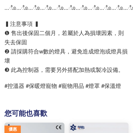
…ೊ…ೊ…ೊ…ೊ…ೊ…ೊ…ೊ…ೊ…ೊ…ೊ…
▍注意事項 ▍
❶ 售出後保固二個月，若屬於人為損壞因素，則
失去保固
❷ 請採購符合w數的燈具，避免造成燈泡或燈具損
壞
❸ 此為控制器，需要另外搭配加熱或製冷設備。
#控溫器 #保暖燈寵物 #寵物用品 #燈罩 #保溫燈
您可能也喜歡
優惠