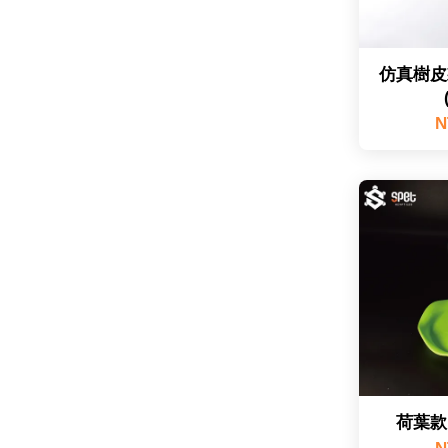
仿真樹皮
N
荷葉款