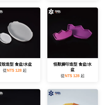
蛋殼造型 食盆/水盆
怪獸腳印造型 食盆/水
盆
從
NT$ 128
起
從
NT$ 128
起