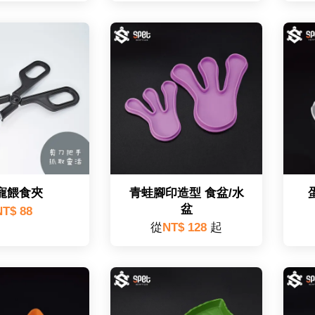
寵餵食夾
青蛙腳印造型 食盆/水
盆
NT$ 88
從
NT$ 128
起