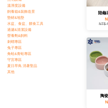
溫溼度設備
飼養箱&裝飾造景
陸龜
墊材&地墊
N
水盆、食盆、餵食工具
NT$ 
過濾&清潔設備
營養劑&飼料
刺蝟專區
兔子專區
角蛙&青蛙專區
守宮專區
夏日早鳥 消暑聖品
其他
陶
N