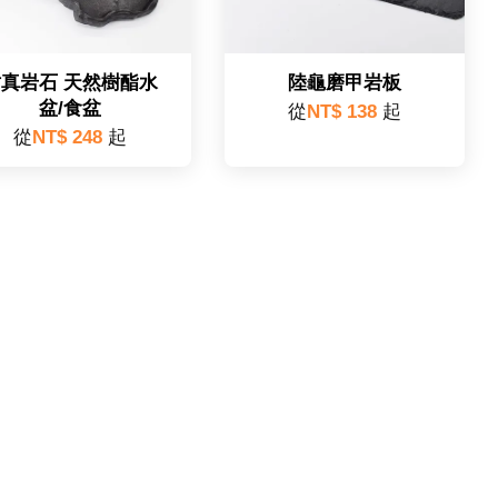
仿真岩石 天然樹酯水
陸龜磨甲岩板
盆/食盆
從
NT$ 138
起
從
NT$ 248
起