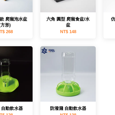
款 爬寵泡水盆
六角 圓型 爬寵食盆/水
(方形)
盆
T$ 268
NT$ 148
 自動飲水器
防潑濺 自動飲水器