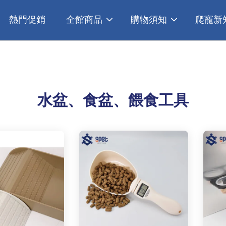
熱門促銷
全館商品
購物須知
爬寵新
水盆、食盆、餵食工具