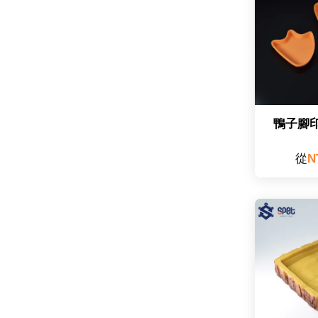
鴨子腳印
從
N