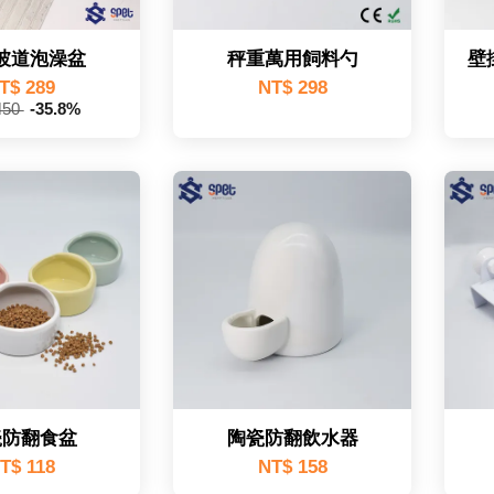
坡道泡澡盆
秤重萬用飼料勺
壁
T$ 289
NT$ 298
450
-35.8%
瓷防翻食盆
陶瓷防翻飲水器
T$ 118
NT$ 158