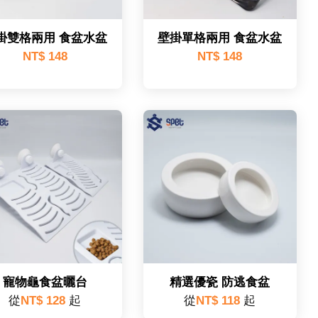
掛雙格兩用 食盆水盆
壁掛單格兩用 食盆水盆
NT$ 148
NT$ 148
寵物龜食盆曬台
精選優瓷 防逃食盆
從
NT$ 128
起
從
NT$ 118
起