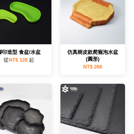
腳印造型 食盆/水盆
仿真樹皮款爬寵泡水盆
(圓形)
從
NT$ 128
起
NT$ 268